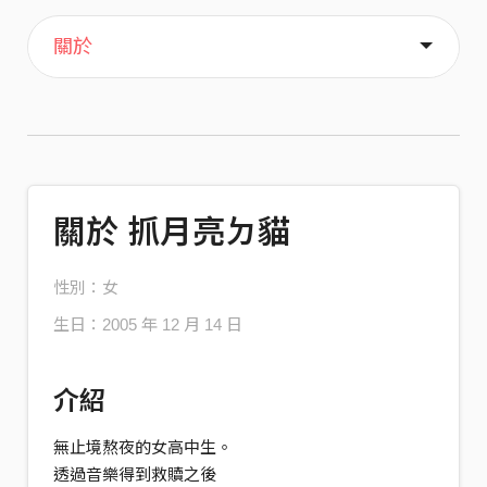
主頁
喜歡
關於
關於 抓月亮ㄉ貓
性別：女
生日：2005 年 12 月 14 日
介紹
無止境熬夜的女高中生。
透過音樂得到救贖之後