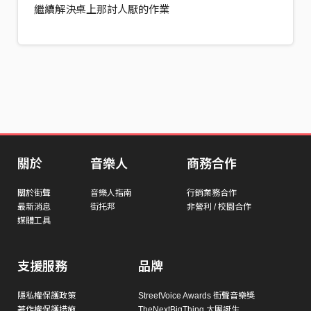
繼續解決桌上那討人厭的作業
關於
音樂人
商務合作
關於街聲
音樂人指南
行銷業務合作
最新消息
街托邦
非營利 / 校園合作
媒體工具
支援服務
品牌
隱私權保護政策
StreetVoice Awards 街聲音樂獎
著作權保護措施
TheNextBigThing 大團誕生