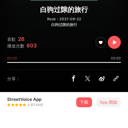
白驹过隙的旅行
Rock
・2021-09-22
白驹过隙的旅行
26
喜歡
803
播放次數
00:00
00:00
分享：
StreetVoice App
下載
App 開啟
猫哆哩乐队
4.8(1446)
＋ 追蹤
@moodly