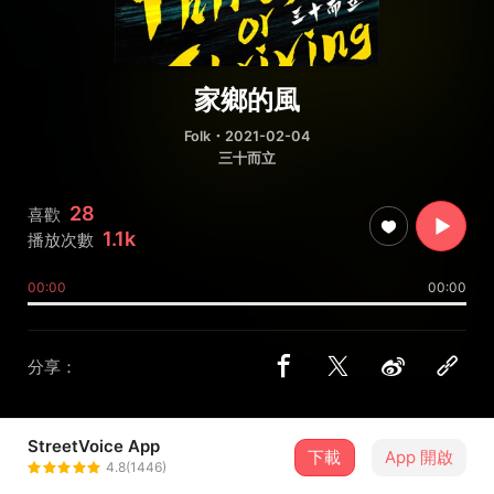
家鄉的風
Folk
・2021-02-04
三十而立
28
喜歡
1.1k
播放次數
00:00
00:00
分享：
StreetVoice App
下載
App 開啟
偏執狂樂團
4.8(1446)
＋ 追蹤
@monomania