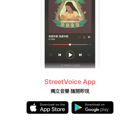
StreetVoice App
獨立音樂 隨開即現