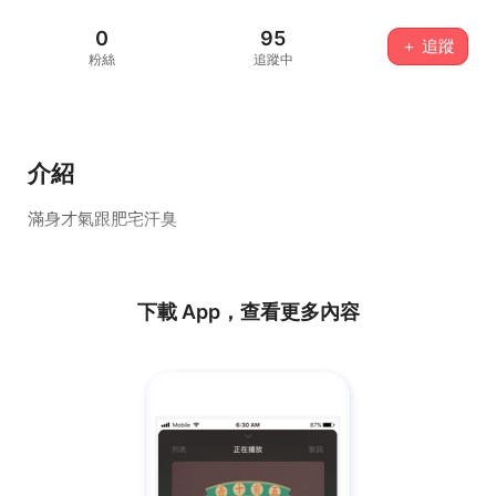
0
95
＋ 追蹤
粉絲
追蹤中
介紹
滿身才氣跟肥宅汗臭
下載 App，查看更多內容