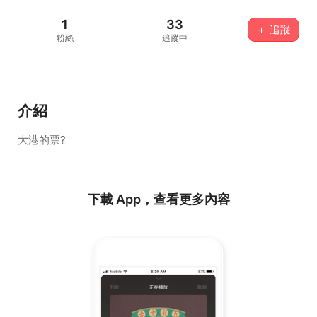
1
33
＋ 追蹤
粉絲
追蹤中
介紹
大港的票?
下載 App，查看更多內容