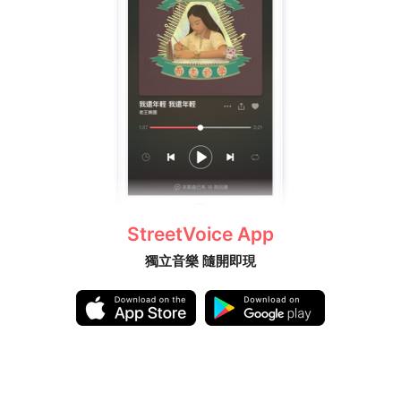
StreetVoice App
獨立音樂 隨開即現