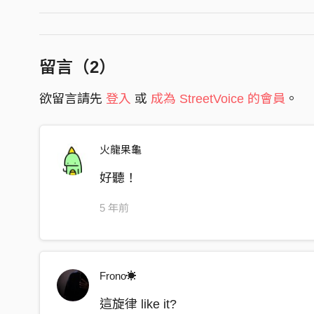
就當我是個濫情的歌手 就當我用聲音寬衣解帶對
當我是個濫情的歌手 只在你面前獻上自以為珍貴
當我是個濫情的歌手 必須濃妝豔抹賣弄風騷掩飾
留言（
2
）
當我是個濫情的歌手 只在你面前讓我變得很不像
欲留言請先
登入
或
成為 StreetVoice 的會員
。
還是想跟你走 一步步 步步 跟你走
誰也別攔住我 雖然我至今尚未嘗到甜頭
試想你習慣我怎麼對你誘惑 磨蹭還是保留
火龍果龜
只要讓我聽懂你說的所有所有 我都願意去做
好聽！
就當我是個濫情的歌手 就當我用聲音寬衣解帶對
5 年前
當我是個濫情的歌手 只在你面前獻上自以為珍貴
當我是個濫情的歌手 必須濃妝豔抹賣弄風騷掩飾
當我是個濫情的歌手 只在你面前讓我變得很不像
Frono☀️
也許我只想找到 一個合理的理由 對你 怒吼
這旋律 like it?