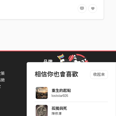
品牌
相信你也會喜歡
政策
StreetVoice Awards 街聲音樂獎
收起來
措施
TheNextBigThing 大團誕生
款
Blow 吹音樂
重生的起點
Packer 派歌
loststar926
SimpleLife 簡單生活節
ParkPark Carnival
孤獨與死
一起比 YEAH 吧
陳修澤