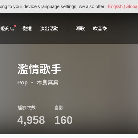
ing to your device's language settings, we also offer
English (Global
周邊商店
徵選
演出活動
派歌
吹音樂
濫情歌手
Pop
・
木良真真
播放次數
喜歡
4,958
160