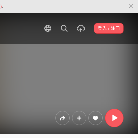
)
.
登入 / 註冊