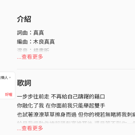
介紹
詞曲：真真
編曲：木良真真
混音：楊書昕
...查看更多
音樂人，
歌詞
！
好喔
一步步往前走 不再給自己躊躇的藉口
你融化了我 在你面前我只能舉起雙手
也試著潦潦草草擦身而過 但你的視若無睹將我刺
於是我慢動作撩起頭髮塞進耳後 還是等不到你一
...查看更多