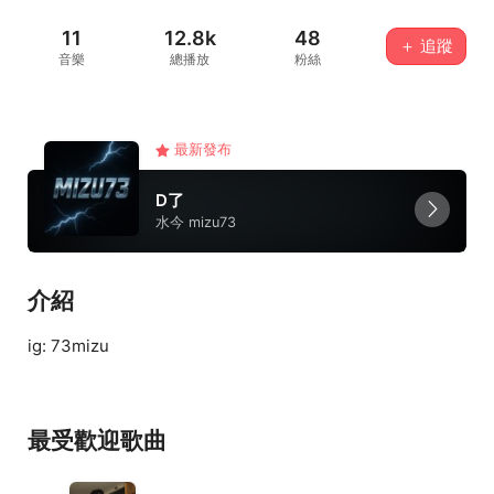
11
12.8k
48
＋ 追蹤
音樂
總播放
粉絲
最新發布
D了
水今 mizu73
介紹
ig: 73mizu
最受歡迎歌曲