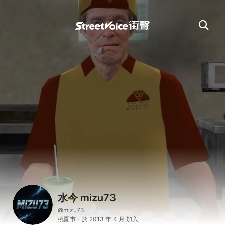
水今 mizu73
@mizu73
桃園市・於 2013 年 4 月 加入