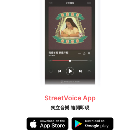
StreetVoice App
獨立音樂 隨開即現