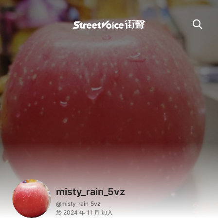
misty_rain_5vz
@misty_rain_5vz
於 2024 年 11 月 加入