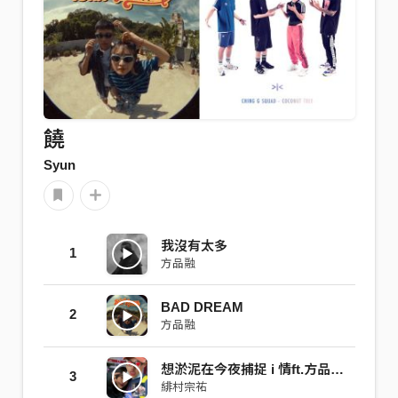
饒
Syun
我沒有太多
1
方品融
BAD DREAM
2
方品融
想淤泥在今夜捕捉 i 情ft.方品融（Prod.by鱔魚意麵）
3
緋村宗祐