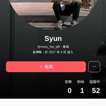
Syun
@misty_fire_ql9・會員
苗栗縣・於 2017 年 4 月 加入
＋ 追蹤
音樂
粉絲
追蹤中
0
1
52