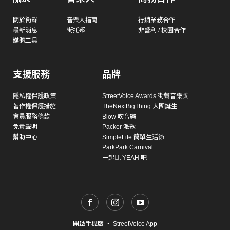
關於街聲
音樂人指南
行銷業務合作
最新消息
街托邦
非營利 / 校園合作
媒體工具
支援服務
品牌
隱私權保護政策
StreetVoice Awards 街聲音樂獎
著作權保護措施
TheNextBigThing 大團誕生
會員服務條款
Blow 吹音樂
免責聲明
Packer 派歌
幫助中心
SimpleLife 簡單生活節
ParkPark Carnival
一起比 YEAH 吧
開啟手機版
・
StreetVoice App