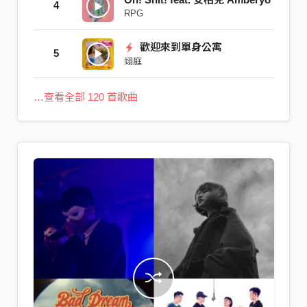
4
RPG
歡迎來到單身公寓
5
翊庭
…查看全部 120 首歌曲