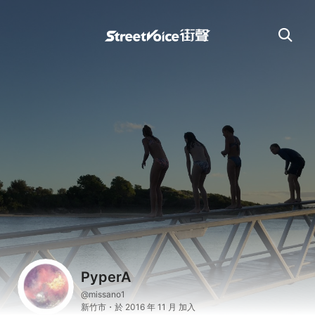
PyperA
@missano1
新竹市・於 2016 年 11 月 加入