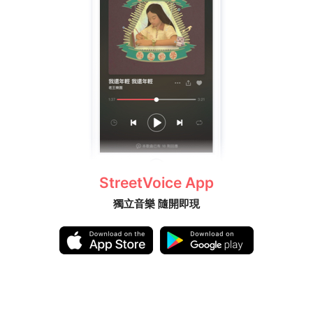
StreetVoice App
獨立音樂 隨開即現