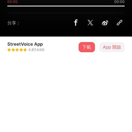
00:00
00:00
分享：
StreetVoice App
下載
App 開啟
MISO
4.8(1446)
＋ 追蹤
@misoyen
合作音樂人
逆旋
介紹