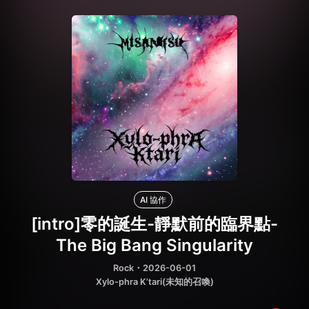
AI 協作
[intro]零的誕生-靜默前的臨界點-
The Big Bang Singularity
Rock
・2026-06-01
Xylo-phra K’tari(未知的召喚)