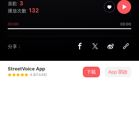
3
喜歡
132
播放次數
00:00
00:00
分享：
StreetVoice App
下載
App 開啟
MisanHsu
4.8(1446)
＋ 追蹤
@misanshui
歌詞
這是沒有提供歌詞的歌曲