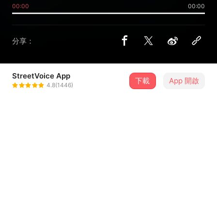
00:00
00:00
分享：
StreetVoice App
下載
App 開啟
MisanHsu
4.8(1446)
＋ 追蹤
@misanshui
歌詞
這是沒有提供歌詞的歌曲
留言（
1
）