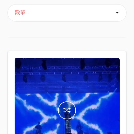
主頁
喜歡
關於
歌單