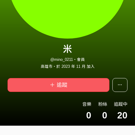
米
@mino_0211・會員
高雄市・於 2023 年 11 月 加入
＋ 追蹤
音樂
粉絲
追蹤中
0
0
20