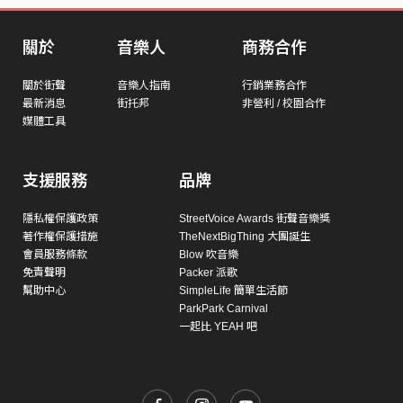
關於
音樂人
商務合作
關於街聲
音樂人指南
行銷業務合作
最新消息
街托邦
非營利 / 校園合作
媒體工具
支援服務
品牌
隱私權保護政策
StreetVoice Awards 街聲音樂獎
著作權保護措施
TheNextBigThing 大團誕生
會員服務條款
Blow 吹音樂
免責聲明
Packer 派歌
幫助中心
SimpleLife 簡單生活節
ParkPark Carnival
一起比 YEAH 吧