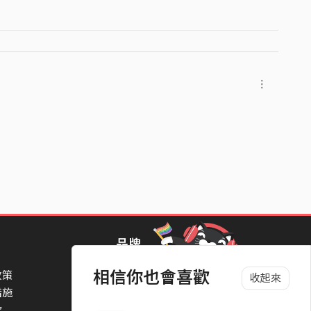
品牌
相信你也會喜歡
政策
StreetVoice Awards 街聲音樂獎
收起來
措施
TheNextBigThing 大團誕生
款
Blow 吹音樂