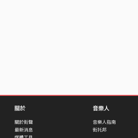
關於
音樂人
關於街聲
音樂人指南
最新消息
街托邦
媒體工具