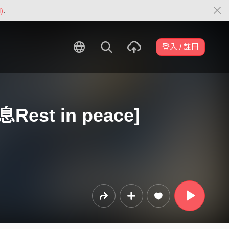
)
.
登入 / 註冊
est in peace]