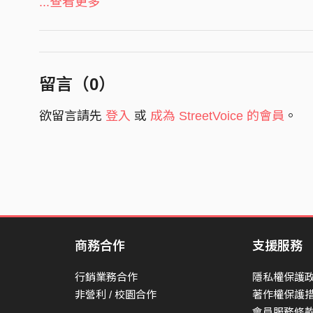
承認不對等等等死了
...查看更多
腐爛已成一堆粉塵 傷口卻發疼 多不捨
敬祝安息 騷動終將會平息
不要懷疑 總有一天會過去
留言（
0
）
敬祝安息 欲望終究是幻影
欲留言請先
登入
或
成為 StreetVoice 的會員
。
是會平靜 會有一片雲 等你
想要的 世界 到頭來成真
理想的國土美夢 達成
放心的 直奔 自由的彩色
回頭望向那些曲折 已經沒有什麼 好捨得
敬祝安息 所有騷動都平息
商務合作
支援服務
不要懷疑 總有一天會過去
行銷業務合作
隱私權保護
敬祝安息 欲望終究是幻影
非營利 / 校園合作
著作權保護
是會平靜 會有一片雲 等你
會員服務條