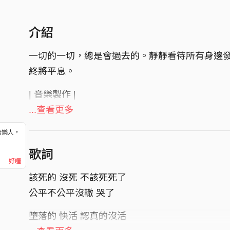
介紹
一切的一切，總是會過去的。靜靜看待所有身邊
終將平息。
| 音樂製作 |
製作人 Producer ：牛奶斌 MilkyBin
...查看更多
詞 Lyricist：黃贊介
音樂人，
曲 Composer：牛奶斌 MilkyBin
！
歌詞
編曲 Music Arrangement：牛奶斌 MilkyBin
好喔
該死的 沒死 不該死死了
公平不公平沒轍 哭了
墮落的 快活 認真的沒活