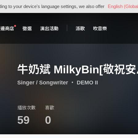
ing to your device's language settings, we also offer
English (Global
周邊商店
徵選
演出活動
派歌
吹音樂
牛奶斌 MilkyBin[敬祝安息R
Singer / Songwriter
・
DEMO II
播放次數
喜歡
59
0