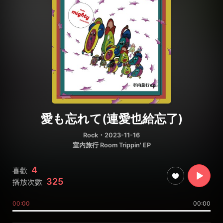
愛も忘れて(連愛也給忘了)
Rock
・2023-11-16
室内旅行 Room Trippin' EP
4
喜歡
325
播放次數
00:00
00:00