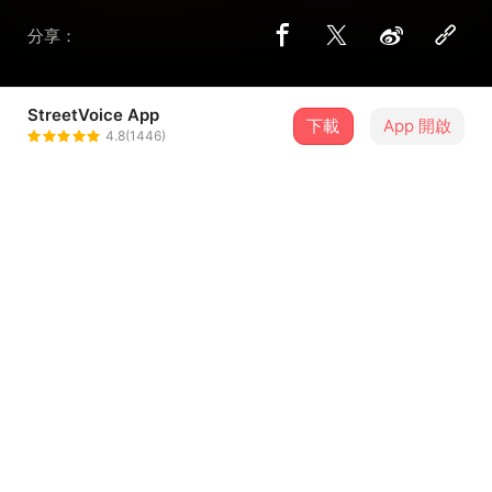
分享：
StreetVoice App
下載
App 開啟
Mighty Mountains
4.8(1446)
＋ 追蹤
@mightymountains_band
歌詞
嘴裡掛著「我愛你」
其實我沒那麼厲害
敞開你的心房 過來我這吧
嘴裡掛著「我愛你」
...查看更多
其實還沒淪落到那麼落魄
死命相信著最了解我的人是你 最後連愛也拋棄了