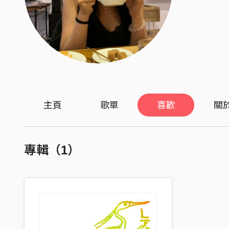
主頁
歌單
喜歡
關
專輯（1）