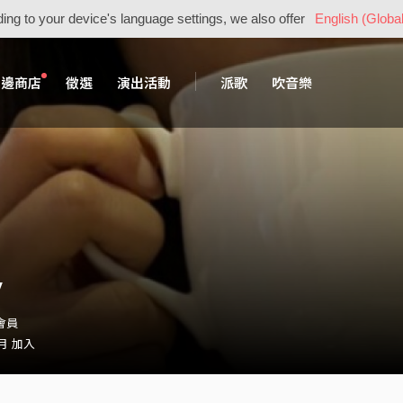
ing to your device's language settings, we also offer
English (Global
周邊商店
徵選
演出活動
派歌
吹音樂
y
・會員
 月 加入