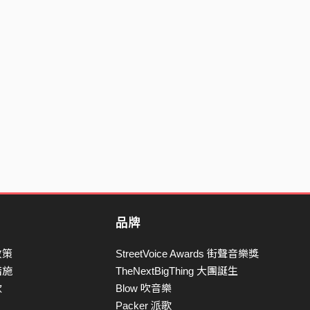
品牌
政策
StreetVoice Awards 街聲音樂獎
措施
TheNextBigThing 大團誕生
款
Blow 吹音樂
Packer 派歌