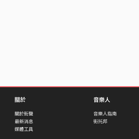
關於
音樂人
關於街聲
音樂人指南
最新消息
街托邦
媒體工具