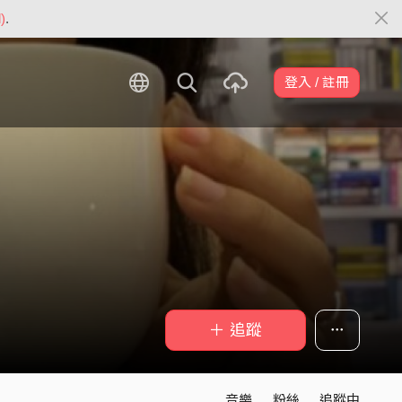
)
.
登入 / 註冊
＋ 追蹤
音樂
粉絲
追蹤中