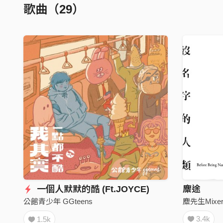
歌曲（29）
一個人默默的酷 (Ft.JOYCE)
麋途
麋先生Mixe
公館青少年 GGteens
3.4k
1.5k