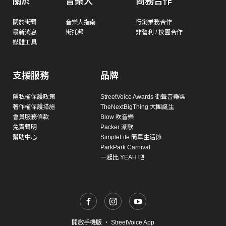
關於
音樂人
商務合作
關於街聲
音樂人指南
行銷業務合作
最新消息
街托邦
非營利 / 校園合作
媒體工具
支援服務
品牌
隱私權保護政策
StreetVoice Awards 街聲音樂獎
著作權保護措施
TheNextBigThing 大團誕生
會員服務條款
Blow 吹音樂
免責聲明
Packer 派歌
幫助中心
SimpleLife 簡單生活節
ParkPark Carnival
一起比 YEAH 吧
開啟手機版
・
StreetVoice App