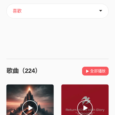
主頁
音樂
關於
喜歡
歌曲（224）
全部播放