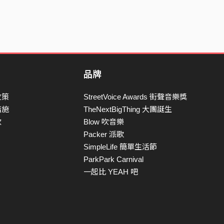
品牌
政策
StreetVoice Awards 街聲音樂獎
措施
TheNextBigThing 大團誕生
款
Blow 吹音樂
Packer 派歌
SimpleLife 簡單生活節
ParkPark Carnival
一起比 YEAH 吧