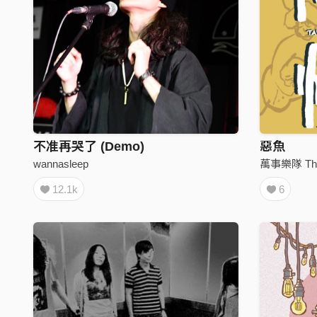
不准再哭了 (Demo)
惡魚
wannasleep
萬事樂隊 The
12.1k
6