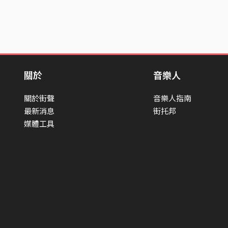
關於
音樂人
關於街聲
音樂人指南
最新消息
街托邦
媒體工具