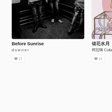
Before Sunrise
徒花水月
d o w n e r
珂拉琪 Colla
21
1k