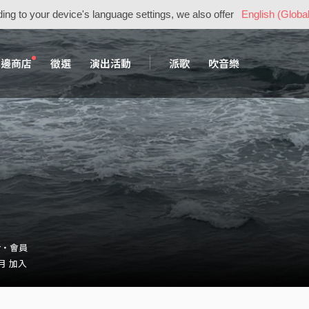
ing to your device's language settings, we also offer
English (Global
周邊商店
徵選
演出活動
派歌
吹音樂
vr・會員
 月 加入