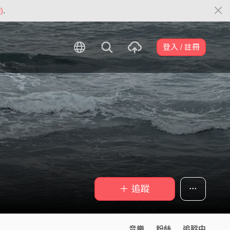
)
.
登入 / 註冊
＋ 追蹤
音樂
粉絲
追蹤中