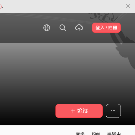
)
.
登入 / 註冊
＋ 追蹤
音樂
粉絲
追蹤中