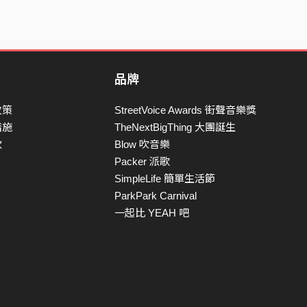
品牌
政策
StreetVoice Awards 街聲音樂獎
措施
TheNextBigThing 大團誕生
款
Blow 吹音樂
Packer 派歌
SimpleLife 簡單生活節
ParkPark Carnival
一起比 YEAH 吧