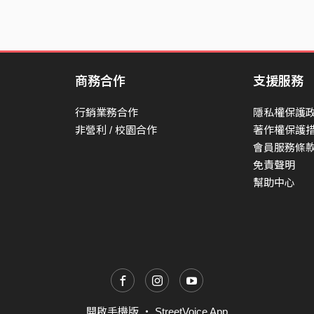
商務合作
支援服務
行銷業務合作
隱私權保護
非營利 / 校園合作
著作權保護
會員服務條
免責聲明
幫助中心
開啟手機版
・
StreetVoice App