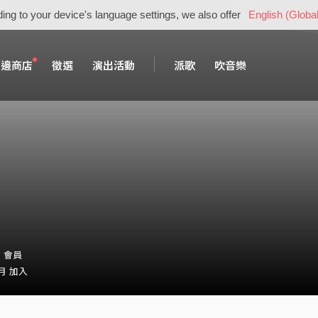
ing to your device's language settings, we also offer
English (Global
周邊商店
徵選
演出活動
派歌
吹音樂
5・會員
 月 加入