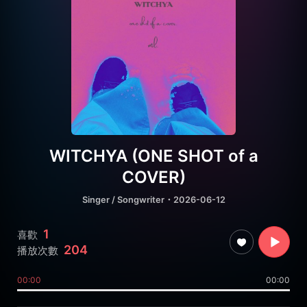
WITCHYA (ONE SHOT of a
COVER)
Singer / Songwriter
・2026-06-12
1
喜歡
204
播放次數
00:00
00:00