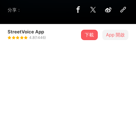
分享：
StreetVoice App
下載
App 開啟
Melbourne L.
4.8(1446)
＋ 追蹤
@melbz_lai
介紹
original song by Justin Bieber.
歌詞
這是沒有提供歌詞的歌曲