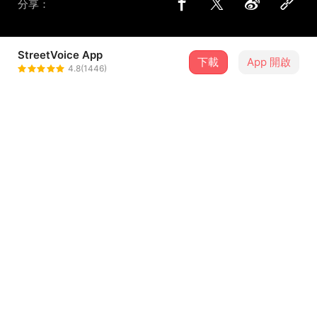
分享：
StreetVoice App
下載
App 開啟
茶米DaVI
4.8(1446)
＋ 追蹤
@mcdavi
介紹
有一首歌是紀念我哥的一位朋友
這是他的文敘了這首歌背後的故事
我跟茶米為了幫她打氣作的一首歌
事情發生在二年多前 小萱因為一場車禍 導致全身癱瘓
...查看更多
身為朋友的我能作的也只能默默的為他加油打氣