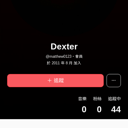
Dexter
@matthew0123・會員
於 2011 年 8 月 加入
＋ 追蹤
音樂
粉絲
追蹤中
0
0
44