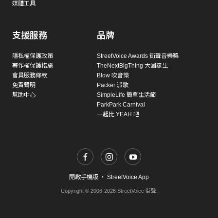
媒體工具
支援服務
品牌
隱私權保護政策
StreetVoice Awards 街聲音樂獎
著作權保護措施
TheNextBigThing 大團誕生
會員服務條款
Blow 吹音樂
免責聲明
Packer 派歌
幫助中心
SimpleLife 簡單生活節
ParkPark Carnival
一起比 YEAH 吧
開啟手機版
・
StreetVoice App
Copyright © 2006-2026 StreetVoice 街聲.