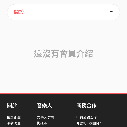
主頁
歌單
喜歡
關於
還沒有會員介紹
關於
音樂人
商務合作
關於街聲
音樂人指南
行銷業務合作
最新消息
街托邦
非營利 / 校園合作