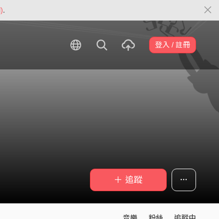
)
.
登入 / 註冊
＋ 追蹤
音樂
粉絲
追蹤中