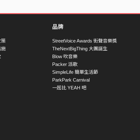
品牌
政策
StreetVoice Awards 街聲音樂獎
措施
TheNextBigThing 大團誕生
款
Blow 吹音樂
Packer 派歌
SimpleLife 簡單生活節
ParkPark Carnival
一起比 YEAH 吧