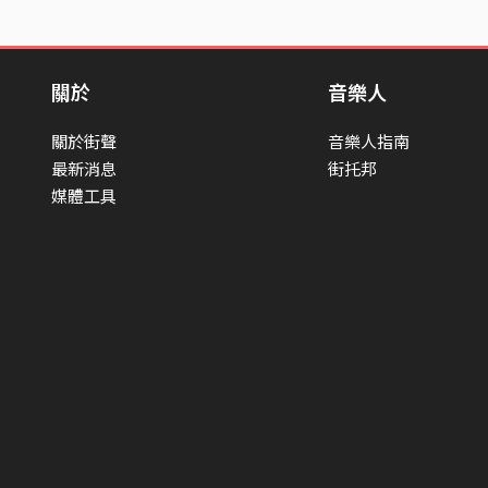
關於
音樂人
關於街聲
音樂人指南
最新消息
街托邦
媒體工具