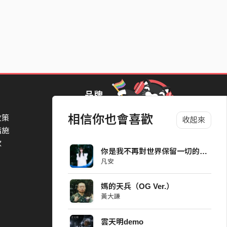
品牌
相信你也會喜歡
政策
StreetVoice Awards 街聲音樂獎
收起來
措施
TheNextBigThing 大團誕生
款
Blow 吹音樂
你是我不再對世界保留一切的原因 Demo (40s)
Packer 派歌
凡安
SimpleLife 簡單生活節
ParkPark Carnival
媽的天兵（OG Ver.）
一起比 YEAH 吧
黃大謙
雲天明demo