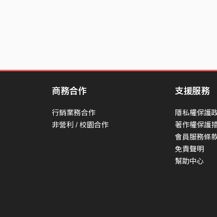
[Pre-Chorus]
無罪福、無損益，寂滅性中莫問覓；
比來塵鏡未曾磨，今日分明須剖析。
誰無念？誰無生？若實無生無不生；
喚取機關木人問，求佛施功早晚成？
[Chorus]
商務合作
支援服務
放四大、莫把捉，寂滅性中隨飲啄；
行銷業務合作
隱私權保護
諸行無常一切空，即是如來大圓覺。
非營利 / 校園合作
著作權保護
決定說、表真僧，有人不肯任情徵；
會員服務條
直截根源佛所印，摘葉尋枝我不能。
免責聲明
幫助中心
[Verse 2]
摩尼珠、人不識，如來藏裏親收得；
六般神用空不空，一顆圓光色非色。
淨五眼、得五力，唯證乃知難可測；