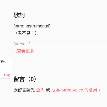
歌詞
[Intro: Instrumental]
（君不見：）
[Verse 1]
絕學無為閑道人，不除妄想不求真；
...查看更多
無明實性即佛性，幻化空身即法身；
音樂人，
法身覺了無一物，本源自性天真佛。
！
五陰浮雲空去來，三毒水泡虛出沒。
好喔
留言（
0
）
證實相、無人法，剎那滅卻阿鼻業；
若將妄語誑眾生，自招拔舌塵沙劫。
欲留言請先
登入
或
成為 StreetVoice 的會員
。
頓覺了、如來禪，六度萬行體中圓；
夢裏明明有六趣，覺後空空無大千。