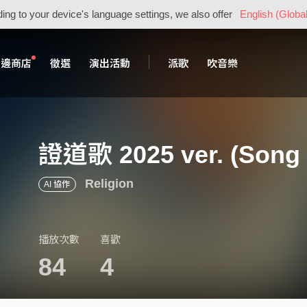
ing to your device's language settings, we also offer
English (Global
周邊商店
徵選
演出活動
派歌
吹音樂
證道歌 2025 ver. (Song 
Religion
AI 協作
播放次數
喜歡
84
4