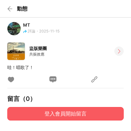
動態
MT
評論・2025-11-15
盜版樂團
共振效應
哇！唱歌了！
留言（
0
）
登入會員開始留言