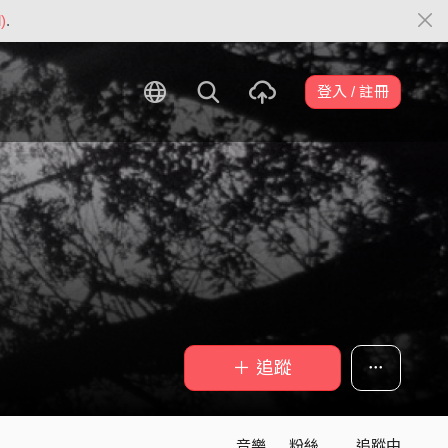
)
.
登入 / 註冊
＋ 追蹤
音樂
粉絲
追蹤中