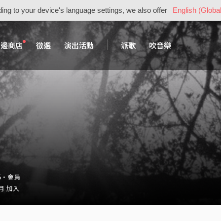
ing to your device's language settings, we also offer
English (Global
周邊商店
徵選
演出活動
派歌
吹音樂
15・會員
 月 加入