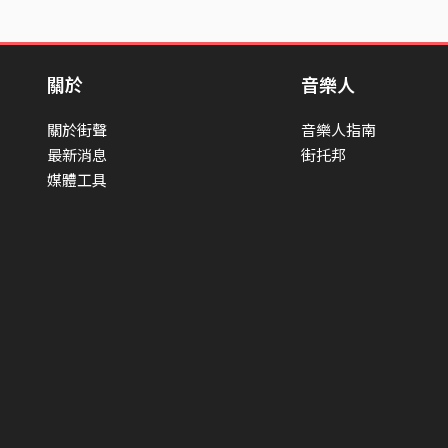
關於
音樂人
關於街聲
音樂人指南
最新消息
街托邦
媒體工具