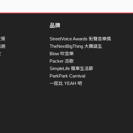
品牌
政策
StreetVoice Awards 街聲音樂獎
措施
TheNextBigThing 大團誕生
款
Blow 吹音樂
Packer 派歌
SimpleLife 簡單生活節
ParkPark Carnival
一起比 YEAH 吧