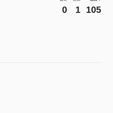
0
1
105