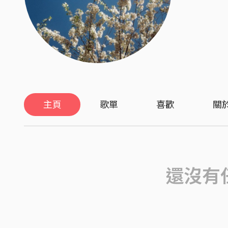
主頁
歌單
喜歡
關
還沒有