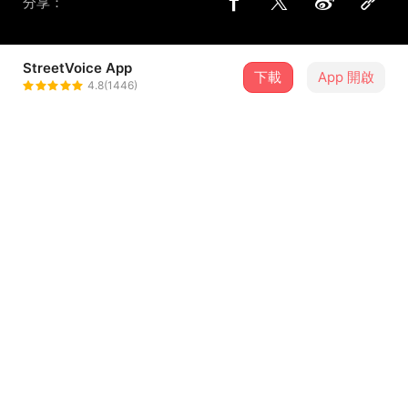
分享：
StreetVoice App
下載
App 開啟
MADZINE
4.8(1446)
＋ 追蹤
@madzine
8 月
Odd People Club x Estelle H (凹與山)《Imaginary Lands》-台南場
19
21:00．臺南市・OH ROOM Listening Lounge 聆聽酒吧空間所
歌詞
這是沒有提供歌詞的歌曲
留言（
0
）