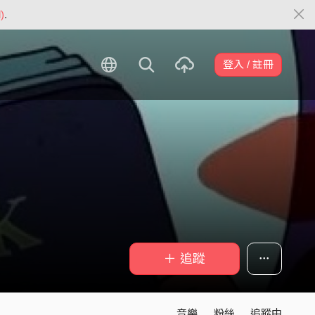
)
.
登入 / 註冊
＋ 追蹤
音樂
粉絲
追蹤中