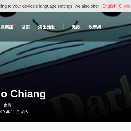
ing to your device's language settings, we also offer
English (Global
周邊商店
徵選
演出活動
派歌
吹音樂
o Chiang
19・會員
0 年 11 月 加入