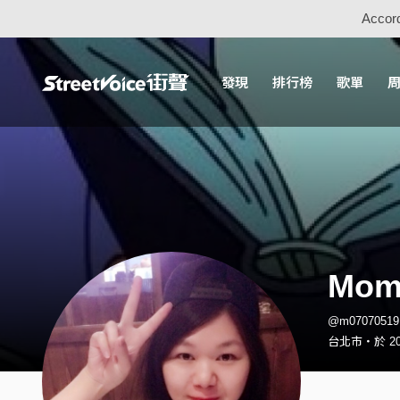
Accord
發現
排行榜
歌單
Mom
@m070705
台北市・於 202