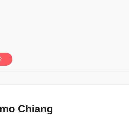
於
mo Chiang