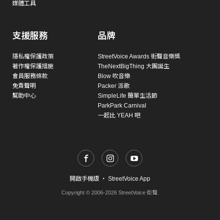
媒體工具
支援服務
品牌
隱私權保護政策
StreetVoice Awards 街聲音樂獎
著作權保護措施
TheNextBigThing 大團誕生
會員服務條款
Blow 吹音樂
免責聲明
Packer 派歌
幫助中心
SimpleLife 簡單生活節
ParkPark Carnival
一起比 YEAH 吧
開啟手機版
・
StreetVoice App
Copyright © 2006-2026 StreetVoice 街聲.