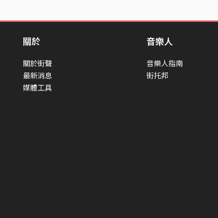
關於
音樂人
關於街聲
音樂人指南
最新消息
街托邦
媒體工具