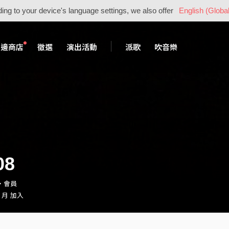
ing to your device's language settings, we also offer
English (Global
周邊商店
徵選
演出活動
派歌
吹音樂
08
ng・會員
2 月 加入