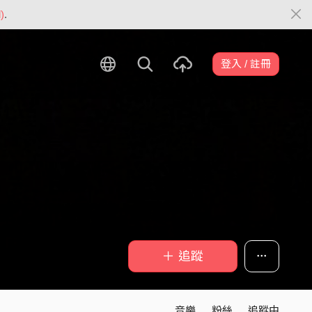
)
.
登入 / 註冊
＋ 追蹤
音樂
粉絲
追蹤中