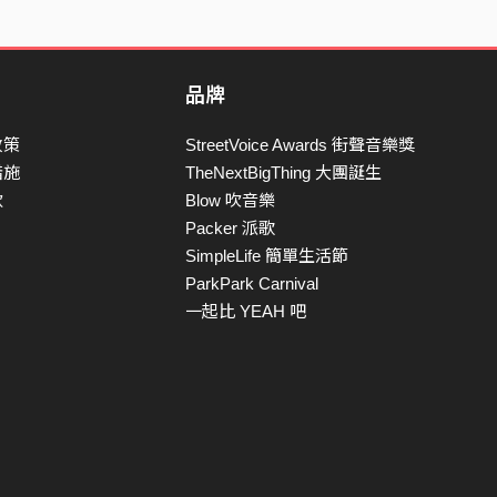
品牌
政策
StreetVoice Awards 街聲音樂獎
措施
TheNextBigThing 大團誕生
款
Blow 吹音樂
Packer 派歌
SimpleLife 簡單生活節
ParkPark Carnival
一起比 YEAH 吧