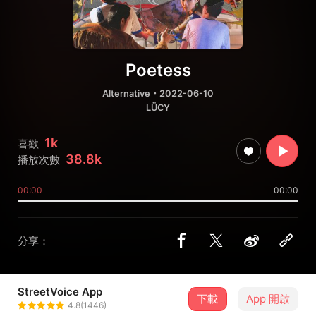
Poetess
Alternative
・2022-06-10
LÜCY
1k
喜歡
38.8k
播放次數
00:00
00:00
分享：
StreetVoice App
下載
App 開啟
LÜCY
4.8(1446)
＋ 追蹤