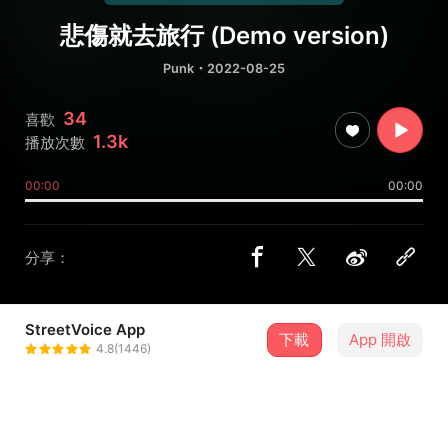
悲傷就去旅行 (Demo version)
Punk
・2022-08-25
34
喜歡
1.3k
播放次數
00:00
00:00
分享：
StreetVoice App
下載
App 開啟
LUCKY-RIRI
4.8(1446)
＋ 追蹤
@luckyriri
8 月
碎紙花 2026 ”FUCK’N END OF SUMMER”TOUR-台中場