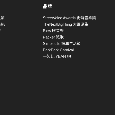
品牌
政策
StreetVoice Awards 街聲音樂獎
措施
TheNextBigThing 大團誕生
款
Blow 吹音樂
Packer 派歌
SimpleLife 簡單生活節
ParkPark Carnival
一起比 YEAH 吧