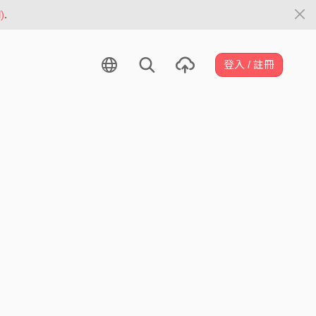
)
.
登入 / 註冊