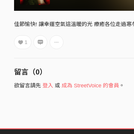
佳節愉快! 讓幸運空氣這溫暖的光 療癒各位走過寒
1
留言（
0
）
欲留言請先
登入
或
成為 StreetVoice 的會員
。