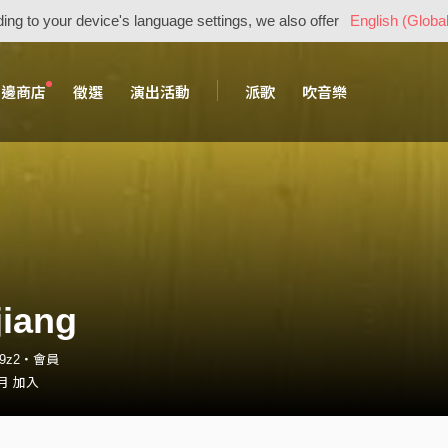
ing to your device's language settings, we also offer
English (Global
周邊商店
徵選
演出活動
派歌
吹音樂
iang
f_9z2・會員
 月 加入