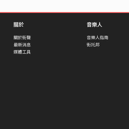
關於
音樂人
關於街聲
音樂人指南
最新消息
街托邦
媒體工具