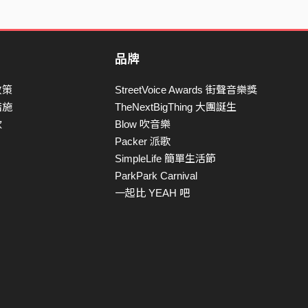
品牌
政策
StreetVoice Awards 街聲音樂獎
措施
TheNextBigThing 大團誕生
款
Blow 吹音樂
Packer 派歌
SimpleLife 簡單生活節
ParkPark Carnival
一起比 YEAH 吧