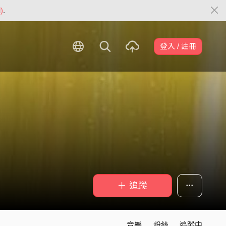
)
.
登入 / 註冊
＋ 追蹤
音樂
粉絲
追蹤中