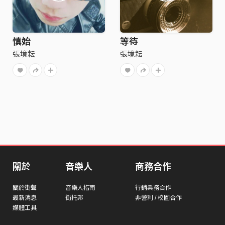
慎始
等待
張境耘
張境耘
關於
音樂人
商務合作
關於街聲
音樂人指南
行銷業務合作
最新消息
街托邦
非營利 / 校園合作
媒體工具