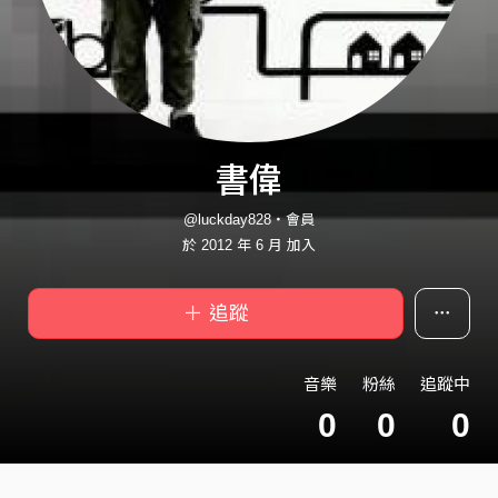
書偉
@luckday828・會員
於 2012 年 6 月 加入
＋ 追蹤
音樂
粉絲
追蹤中
0
0
0