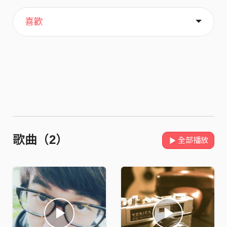
主頁
關於
喜歡
歌曲（2）
全部播放