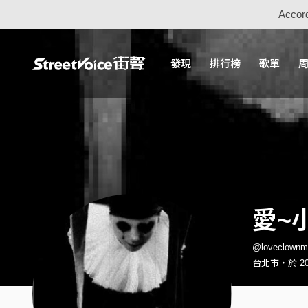
Accord
發現
排行榜
歌單
愛~
@loveclow
台北市・於 201