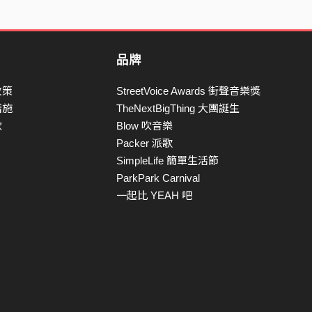
品牌
政策
StreetVoice Awards 街聲音樂獎
措施
TheNextBigThing 大團誕生
款
Blow 吹音樂
Packer 派歌
SimpleLife 簡單生活節
ParkPark Carnival
一起比 YEAH 吧