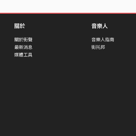
關於
音樂人
關於街聲
音樂人指南
最新消息
街托邦
媒體工具