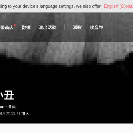
ing to your device's language settings, we also offer
English (Global
周邊商店
徵選
演出活動
派歌
吹音樂
小丑
nman・會員
4 年 11 月 加入