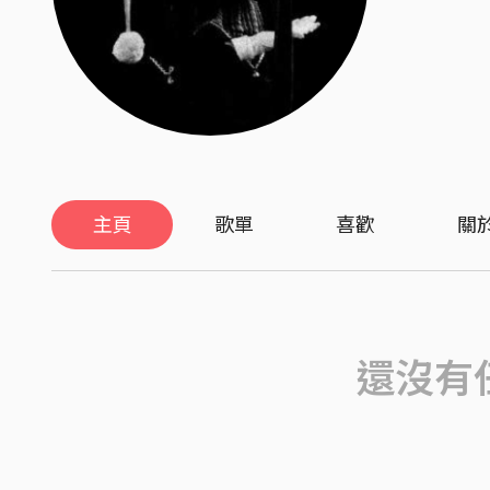
主頁
歌單
喜歡
關
還沒有