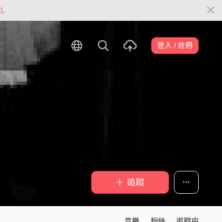
)
.
登入 / 註冊
＋ 追蹤
音樂
粉絲
追蹤中