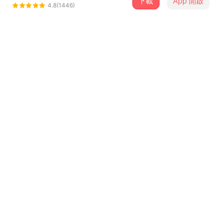
下載
App 開啟
loststar926
4.8(1446)
＋ 追蹤
@loststar926
介紹
樓下的小七
有蠻多回憶
過去的夢想
現在在實現
...查看更多
歌詞
想讓你聽到
詞曲/Lost Star