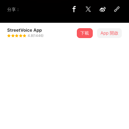
分享：
StreetVoice App
下載
App 開啟
小葵
4.8(1446)
＋ 追蹤
@lopin
介紹
心血來潮 隨手錄下的想法
歌詞
這是沒有提供歌詞的歌曲