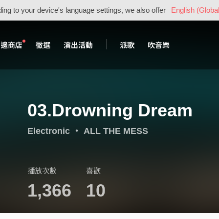
ing to your device's language settings, we also offer
English (Global
周邊商店
徵選
演出活動
派歌
吹音樂
03.Drowning Dream
Electronic
・
ALL THE MESS
播放次數
喜歡
1,366
10