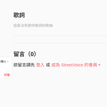
歌詞
這是沒有提供歌詞的歌曲
留言（
0
）
音樂人，
欲留言請先
登入
或
成為 StreetVoice 的會員
。
！
好喔