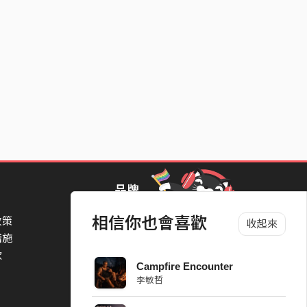
品牌
相信你也會喜歡
政策
StreetVoice Awards 街聲音樂獎
收起來
措施
TheNextBigThing 大團誕生
款
Blow 吹音樂
Campfire Encounter
Packer 派歌
李敏哲
SimpleLife 簡單生活節
ParkPark Carnival