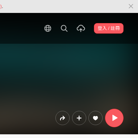
)
.
登入 / 註冊