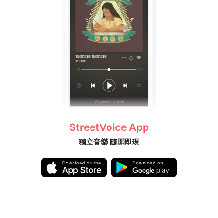
StreetVoice App
獨立音樂 隨開即現