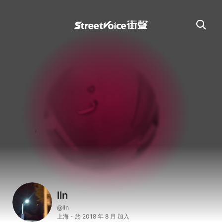
lln
@lln
上海・於 2018 年 8 月 加入