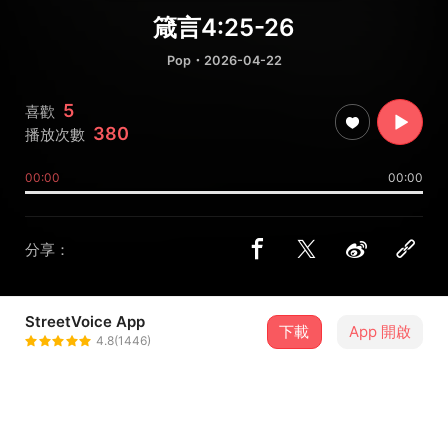
箴言4:25-26
Pop
・2026-04-22
5
喜歡
380
播放次數
00:00
00:00
分享：
StreetVoice App
下載
App 開啟
立馨
4.8(1446)
＋ 追蹤
@llixiin__