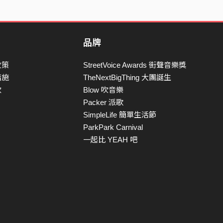
品牌
政策
StreetVoice Awards 街聲音樂獎
措施
TheNextBigThing 大團誕生
款
Blow 吹音樂
Packer 派歌
SimpleLife 簡單生活節
ParkPark Carnival
一起比 YEAH 吧