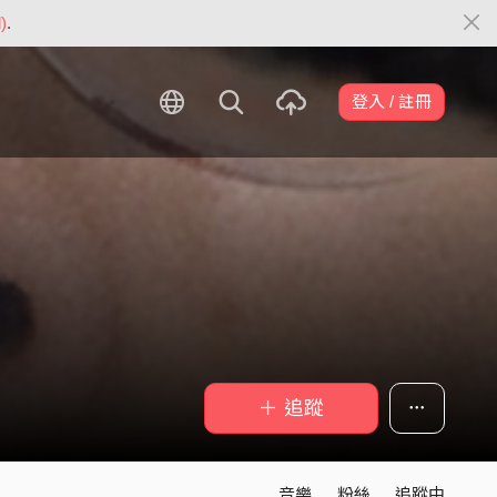
)
.
登入 / 註冊
＋ 追蹤
音樂
粉絲
追蹤中