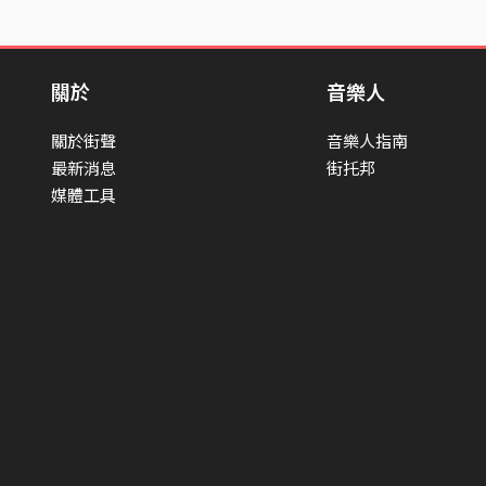
關於
音樂人
關於街聲
音樂人指南
最新消息
街托邦
媒體工具