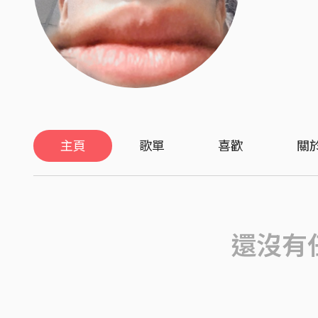
主頁
歌單
喜歡
關
還沒有