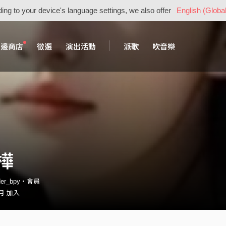
ing to your device's language settings, we also offer
English (Global
周邊商店
徵選
演出活動
派歌
吹音樂
樺
nder_bpy・會員
 月 加入