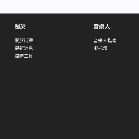
關於
音樂人
關於街聲
音樂人指南
最新消息
街托邦
媒體工具