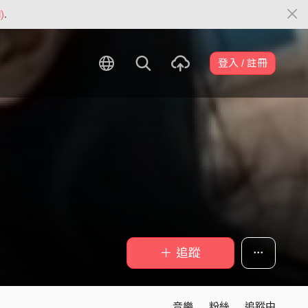
)
.
登入 / 註冊
＋ 追蹤
音樂
粉絲
追蹤中