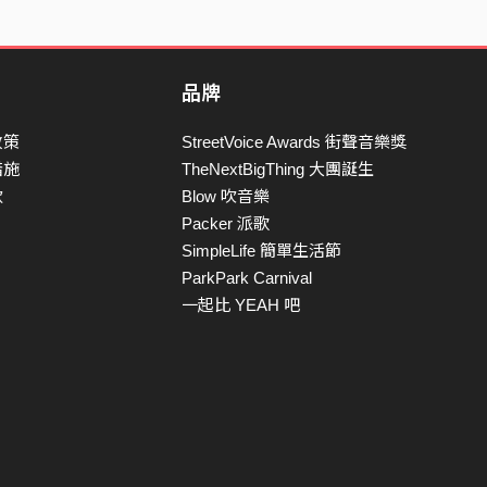
品牌
政策
StreetVoice Awards 街聲音樂獎
措施
TheNextBigThing 大團誕生
款
Blow 吹音樂
Packer 派歌
SimpleLife 簡單生活節
ParkPark Carnival
一起比 YEAH 吧