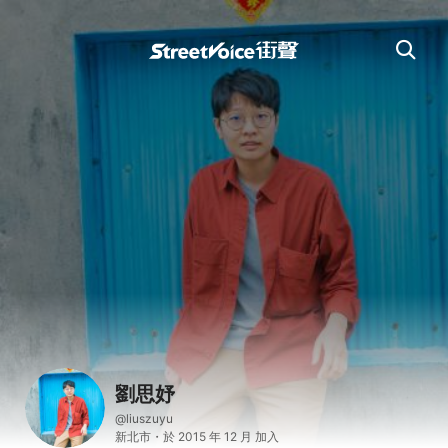
劉思妤
@liuszuyu
新北市・於 2015 年 12 月 加入