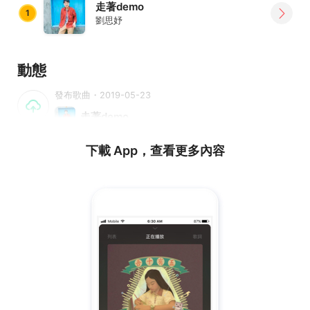
走著demo
1
劉思妤
動態
發布歌曲・2019-05-23
走著demo
下載 App，查看更多內容