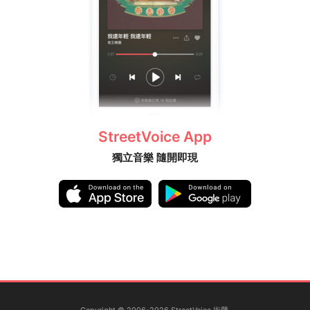
StreetVoice App
獨立音樂 隨開即現