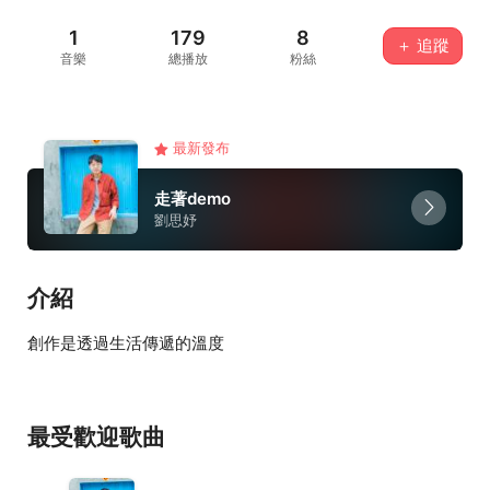
1
179
8
＋ 追蹤
音樂
總播放
粉絲
最新發布
走著demo
劉思妤
介紹
創作是透過生活傳遞的溫度
最受歡迎歌曲