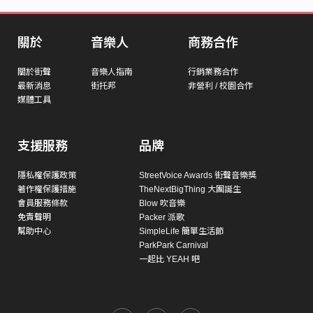
關於
音樂人
商務合作
關於街聲
音樂人指南
行銷業務合作
最新消息
街托邦
非營利 / 校園合作
媒體工具
支援服務
品牌
隱私權保護政策
StreetVoice Awards 街聲音樂獎
著作權保護措施
TheNextBigThing 大團誕生
會員服務條款
Blow 吹音樂
免責聲明
Packer 派歌
幫助中心
SimpleLife 簡單生活節
ParkPark Carnival
一起比 YEAH 吧