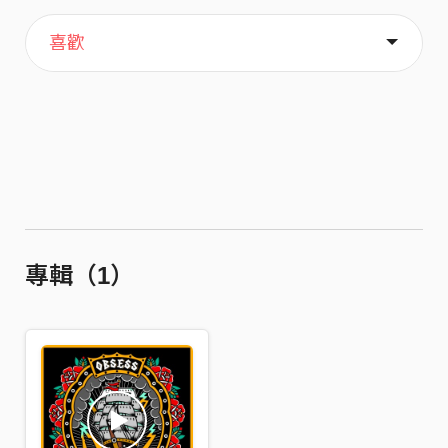
主頁
關於
喜歡
專輯（1）