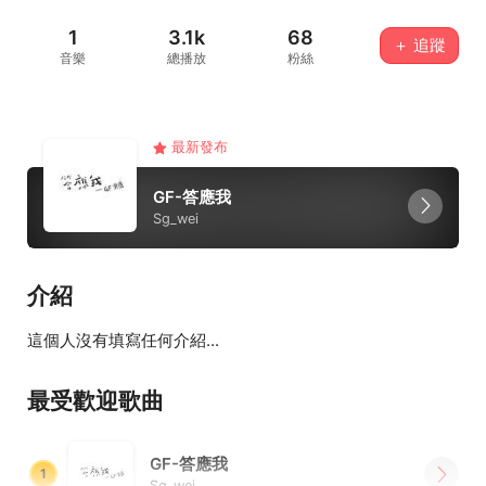
1
3.1k
68
＋ 追蹤
音樂
總播放
粉絲
最新發布
GF-答應我
Sg_wei
介紹
這個人沒有填寫任何介紹...
最受歡迎歌曲
GF-答應我
1
Sg_wei