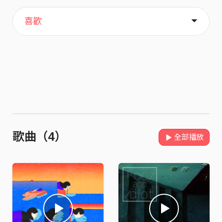
主頁
關於
喜歡
歌曲（4）
全部播放