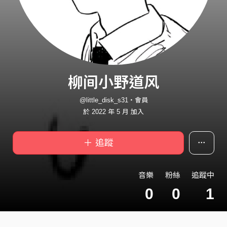
柳间小野道风
@little_disk_s31・會員
於 2022 年 5 月 加入
＋ 追蹤
音樂
粉絲
追蹤中
0
0
1