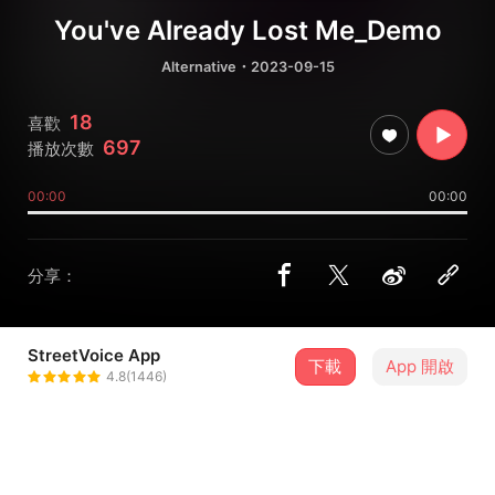
You've Already Lost Me_Demo
Alternative
・2023-09-15
18
喜歡
697
播放次數
00:00
00:00
分享：
StreetVoice App
下載
App 開啟
張牧喬 mukio
4.8(1446)
＋ 追蹤
@linyuchang