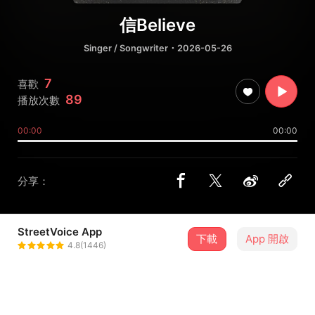
信Believe
Singer / Songwriter
・2026-05-26
7
喜歡
89
播放次數
00:00
00:00
分享：
StreetVoice App
下載
App 開啟
樂樂
4.8(1446)
＋ 追蹤
@linfunzhou